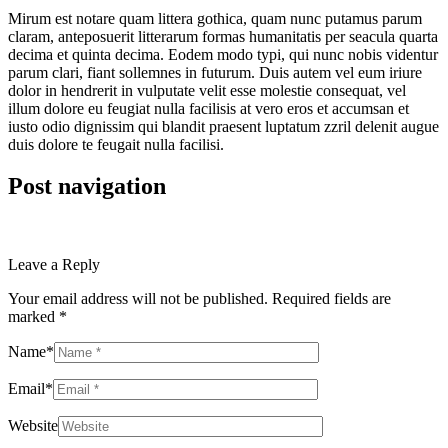
Mirum est notare quam littera gothica, quam nunc putamus parum
claram, anteposuerit litterarum formas humanitatis per seacula quarta
decima et quinta decima. Eodem modo typi, qui nunc nobis videntur
parum clari, fiant sollemnes in futurum. Duis autem vel eum iriure
dolor in hendrerit in vulputate velit esse molestie consequat, vel
illum dolore eu feugiat nulla facilisis at vero eros et accumsan et
iusto odio dignissim qui blandit praesent luptatum zzril delenit augue
duis dolore te feugait nulla facilisi.
Post navigation
The Business Benefits of Telling Stories: That Aren’t About You
How Can I Get Customers Reviews for My Eccomerce store?
Leave a Reply
Your email address will not be published.
Required fields are
marked
*
Name
*
Email
*
Website