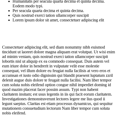
Humanitatis per seacula quarta decima et quinta decima.
Eodem modo typi.
Per seacula quarta decima et quinta decima.
Quis nostrud exerci tation ullamcorper suscipit
Lorem ipsum dolor sit amet, consectetuer adipiscing elit
Vel illum dolore eu feugiat nulla facilisis at vero eros et
accumsan et iusto odio dignissim qui blandit praesent
luptatum zzril delenit augue duis dolor
Consectetuer adipiscing elit, sed diam nonummy nibh euismod
tincidunt ut laoreet dolore magna aliquam erat volutpat. Ut wisi enim
ad minim veniam, quis nostrud exerci tation ullamcorper suscipit
lobortis nisl ut aliquip ex ea commodo consequat. Duis autem vel
eum iriure dolor in hendrerit in vulputate velit esse molestie
consequat, vel illum dolore eu feugiat nulla facilisis at vero eros et
accumsan et iusto odio dignissim qui blandit praesent luptatum zzril
delenit augue duis dolore te feugait nulla facilisi. Nam liber tempor
cum soluta nobis eleifend option congue nihil imperdiet doming id
quod mazim placerat facer possim assum. Typi non habent
claritatem insitam; est usus legentis in iis qui facit eorum claritatem.
Investigationes demonstraverunt lectores legere me lius quod ii
legunt saepius. Claritas est etiam processus dynamicus, qui sequitur
mutationem consuetudium lectorum Nam liber tempor cum soluta
nobis eleifend.