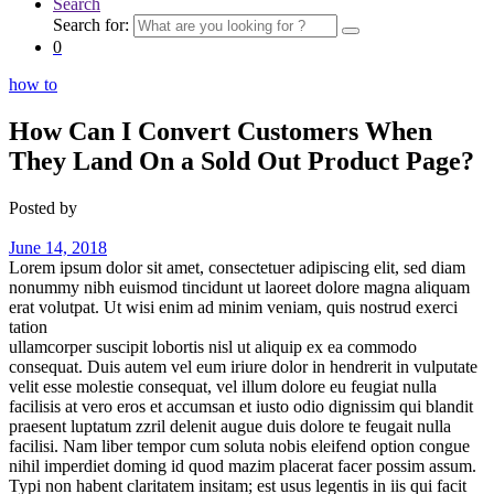
Search
Search for:
0
how to
How Can I Convert Customers When
They Land On a Sold Out Product Page?
Posted by
deshir
June 14, 2018
Lorem ipsum dolor sit amet, consectetuer adipiscing elit, sed diam
nonummy nibh euismod tincidunt ut laoreet dolore magna aliquam
erat volutpat. Ut wisi enim ad minim veniam, quis nostrud exerci
tation
ullamcorper suscipit lobortis nisl ut aliquip ex ea commodo
consequat. Duis autem vel eum iriure dolor in hendrerit in vulputate
velit esse molestie consequat, vel illum dolore eu feugiat nulla
facilisis at vero eros et accumsan et iusto odio dignissim qui blandit
praesent luptatum zzril delenit augue duis dolore te feugait nulla
facilisi. Nam liber tempor cum soluta nobis eleifend option congue
nihil imperdiet doming id quod mazim placerat facer possim assum.
Typi non habent claritatem insitam; est usus legentis in iis qui facit