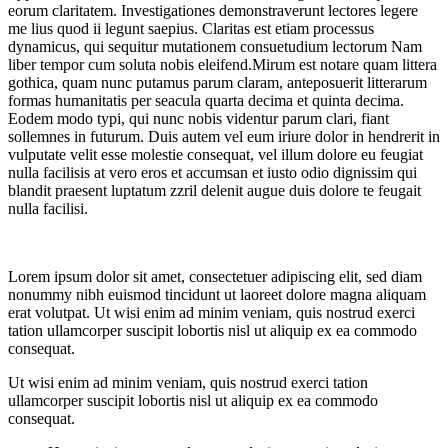
eorum claritatem. Investigationes demonstraverunt lectores legere
me lius quod ii legunt saepius. Claritas est etiam processus
dynamicus, qui sequitur mutationem consuetudium lectorum Nam
liber tempor cum soluta nobis eleifend.Mirum est notare quam littera
gothica, quam nunc putamus parum claram, anteposuerit litterarum
formas humanitatis per seacula quarta decima et quinta decima.
Eodem modo typi, qui nunc nobis videntur parum clari, fiant
sollemnes in futurum. Duis autem vel eum iriure dolor in hendrerit in
vulputate velit esse molestie consequat, vel illum dolore eu feugiat
nulla facilisis at vero eros et accumsan et iusto odio dignissim qui
blandit praesent luptatum zzril delenit augue duis dolore te feugait
nulla facilisi.
Lorem ipsum dolor sit amet, consectetuer adipiscing elit, sed diam
nonummy nibh euismod tincidunt ut laoreet dolore magna aliquam
erat volutpat. Ut wisi enim ad minim veniam, quis nostrud exerci
tation ullamcorper suscipit lobortis nisl ut aliquip ex ea commodo
consequat.
Ut wisi enim ad minim veniam, quis nostrud exerci tation
ullamcorper suscipit lobortis nisl ut aliquip ex ea commodo
consequat.